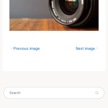
Previous image
Next image
Se
fo