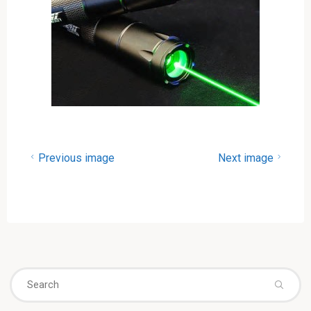
Previous image
Next image
Se
fo