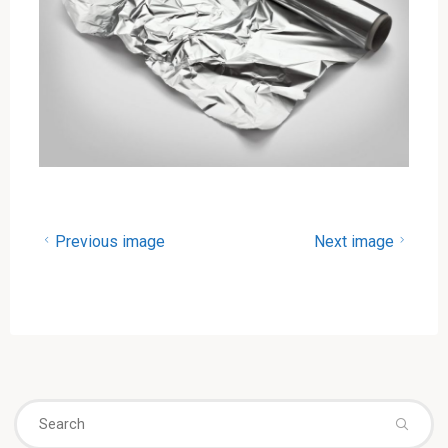
Previous image
Next image
Se
fo