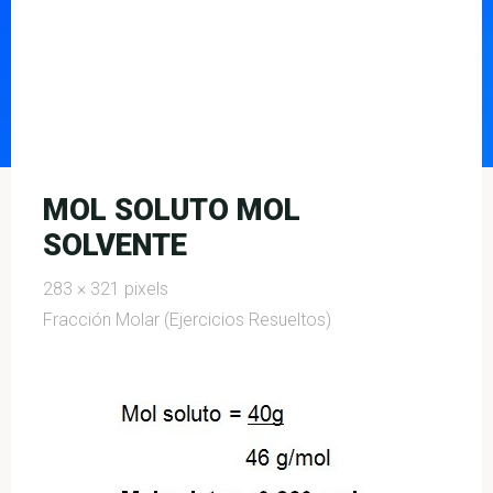
MOL SOLUTO MOL
SOLVENTE
Full
283 × 321
pixels
size
Fracción Molar (Ejercicios Resueltos)