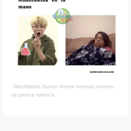
#
fenolftaleína
#
humor
#
meme
#
memes
#
memes
de quimica
#
química