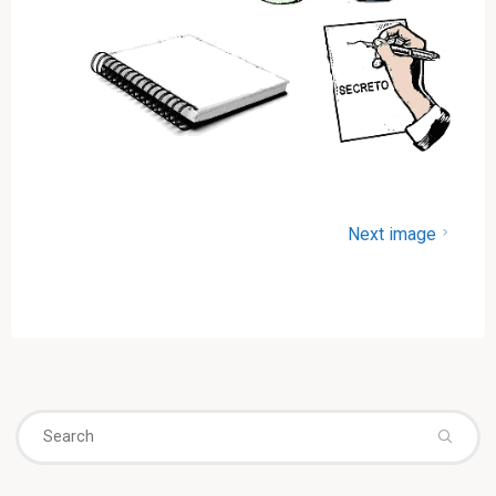
Next image
Se
fo