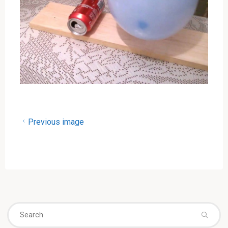
Previous image
Se
fo