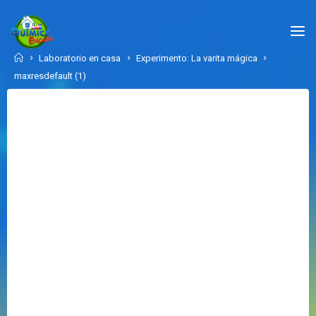
Skip
to
QUÍMICA
content
EN
Home
Laboratorio en casa
Experimento: La varita mágica
CASA.COM
maxresdefault (1)