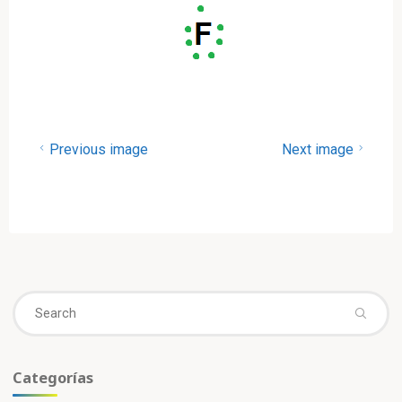
Previous image
Next image
Se
fo
Categorías