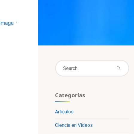
 image
Se
fo
Categorías
Artículos
Ciencia en Vídeos