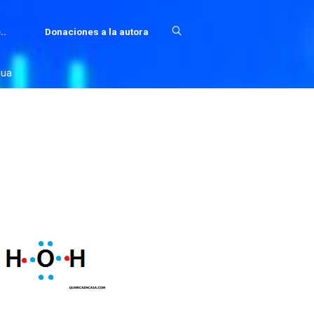
..
Donaciones a la autora
gua