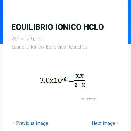
EQUILIBRIO IONICO HCLO
Full
233 × 129
pixels
size
Equilibrio Iónico. Ejercicios Resueltos
Previous image
Next image