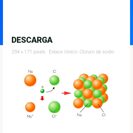
DESCARGA
Full
294 × 171
pixels
Enlace Iónico: Cloruro de sodio
size