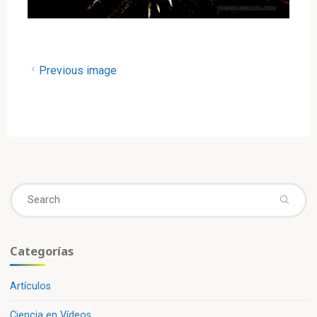
Previous image
Se
fo
Categorías
Artículos
Ciencia en Vídeos