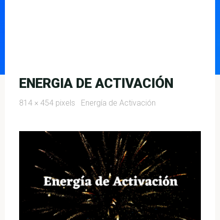
ENERGIA DE ACTIVACIÓN
Full
814 × 454
pixels
Energía de Activación
size