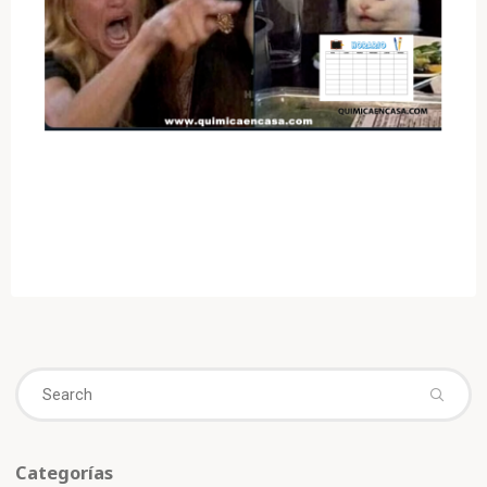
Se
fo
Categorías