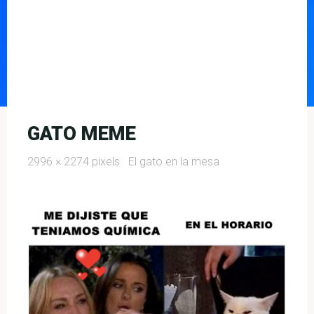
GATO MEME
Full
2996 × 2274
pixels
El gato en la mesa
size