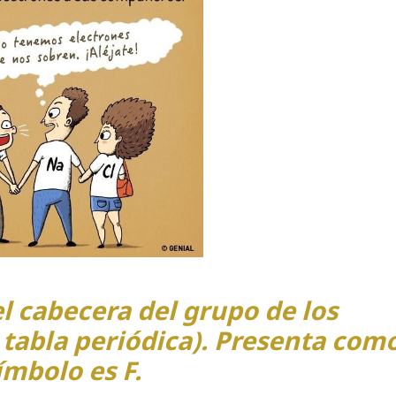
l cabecera del grupo de los
 tabla periódica). Presenta com
ímbolo es F.