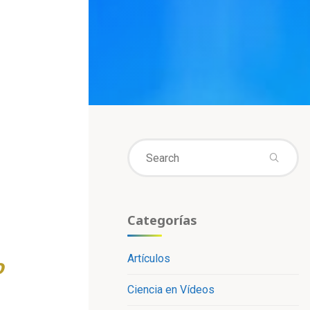
Se
fo
Categorías
Artículos
o
Ciencia en Vídeos