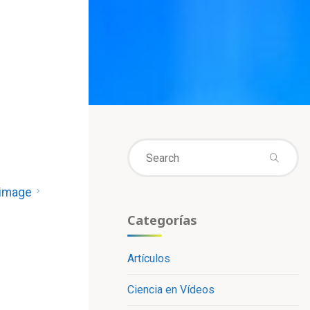
Se
fo
 image
Categorías
Artículos
Ciencia en Vídeos