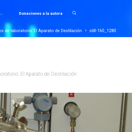
..
Donaciones a la autora
s de laboratorio: El Aparato de Destilación
still-160_1280
oratorio: El Aparato de Destilación