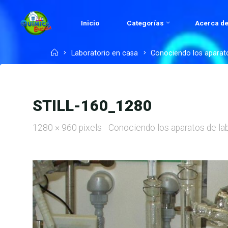
Skip
to
Inicio
Categorías
Acerca de
QUÍMICA
content
EN
Home
Laboratorio en casa
Conociendo los aparato
CASA.COM
STILL-160_1280
Full
1280 × 960
pixels
Conociendo los aparatos de lab
size