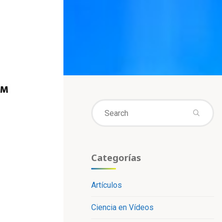
Se
fo
Categorías
Artículos
Ciencia en Vídeos