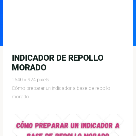
INDICADOR DE REPOLLO
MORADO
Full
1640 × 924
pixels
size
Cómo preparar un indicador a base de repollo
morado