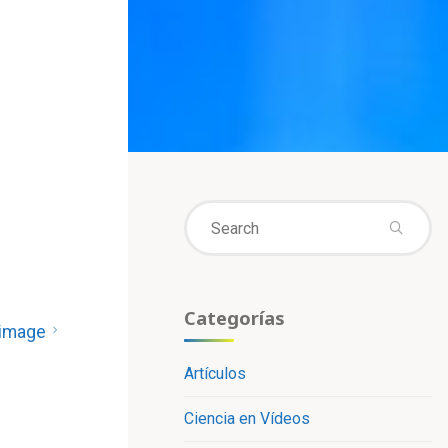
Se
fo
Categorías
 image
Artículos
Ciencia en Vídeos