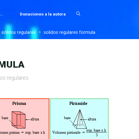
..
Donaciones a la autora
 sólidos regulares
solidos regulares formula
RMULA
os regulares