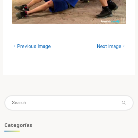
Previous image
Next image
Se
fo
Categorías