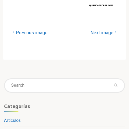
Previous image
Next image
Se
fo
Categorías
Artículos