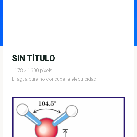
SIN TÍTULO
Full
1178 × 1600
pixels
size
El agua pura no conduce la electricidad.