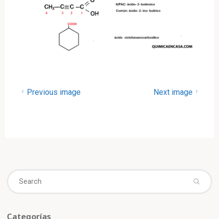
Previous image
Next image
Se
fo
Categorías