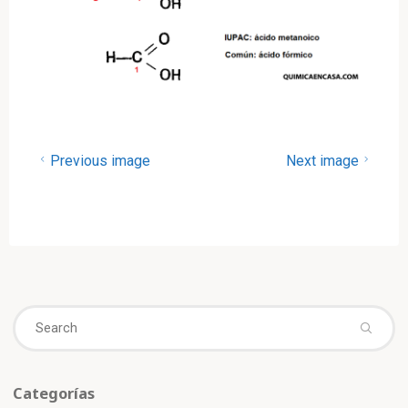
Previous image
Next image
Se
fo
Categorías