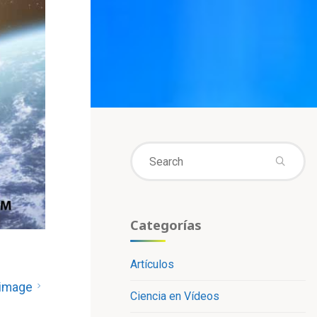
Se
fo
Categorías
Artículos
 image
Ciencia en Vídeos