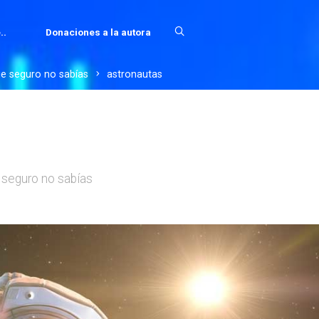
..
Donaciones a la autora
ue seguro no sabías
astronautas
 seguro no sabías